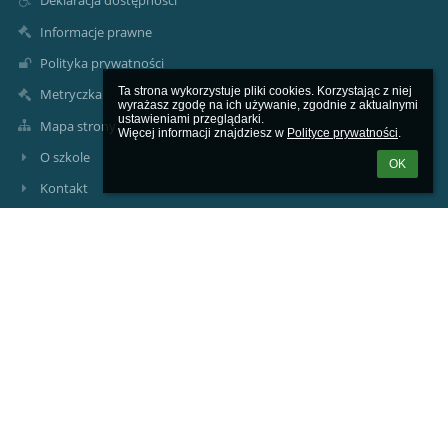
Deklaracja dostępności
Informacje prawne
Polityka prywatności
Ta strona wykorzystuje pliki cookies. Korzystając z niej 
Metryczka
wyrażasz zgodę na ich używanie, zgodnie z aktualnymi 
ustawieniami przeglądarki.

Mapa strony
Więcej informacji znajdziesz w 
Polityce prywatności
.
O szkole
OK
Kontakt
Aktualności
Kontakty
Prywatna Szkoła Podstawowa ARKONA
arkona@arkona.edu.pl
arkona@arkona.edu.pl
Sekretariat +48 32 307 39 39
41-103 Siemianowice Śląskie, ul. Stefana Okrzei 2
Poland