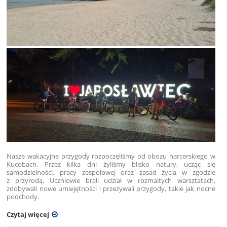
Nasze wakacyjne przygody rozpoczęliśmy od obozu harcerskiego w
Kucobach. Przez kilka dni żyliśmy blisko natury, ucząc się
samodzielności, pracy zespołowej oraz zasad życia w zgodzie
z przyrodą. Uczniowie brali udział w rozmaitych warsztatach,
zdobywali nowe umiejętności i przeżywali przygody, takie jak nocne
podchody.
Czytaj więcej