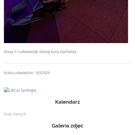
Klasy II
i
odwiedziły dzisiaj
kota Garfielda.
liczba odwiedzin: 1632929
Kalendarz
brak danych
Galeria zdjęć