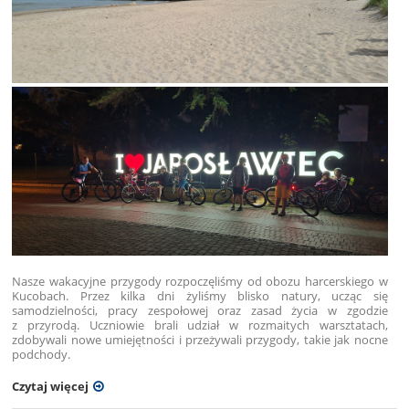
Nasze wakacyjne przygody rozpoczęliśmy od obozu harcerskiego w
Kucobach. Przez kilka dni żyliśmy blisko natury, ucząc się
samodzielności, pracy zespołowej oraz zasad życia w zgodzie
z przyrodą. Uczniowie brali udział w rozmaitych warsztatach,
zdobywali nowe umiejętności i przeżywali przygody, takie jak nocne
podchody.
Czytaj więcej