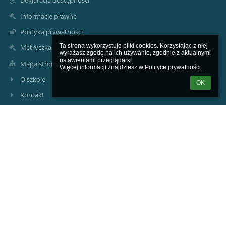
Deklaracja dostępności
Informacje prawne
Polityka prywatności
Ta strona wykorzystuje pliki cookies. Korzystając z niej 
Metryczka
wyrażasz zgodę na ich używanie, zgodnie z aktualnymi 
ustawieniami przeglądarki.

Mapa strony
Więcej informacji znajdziesz w 
Polityce prywatności
.
O szkole
OK
Kontakt
Aktualności
Kontakty
Prywatna Szkoła Podstawowa ARKONA
arkona@arkona.edu.pl
arkona@arkona.edu.pl
Sekretariat +48 32 307 39 39
41-103 Siemianowice Śląskie, ul. Stefana Okrzei 2
Poland