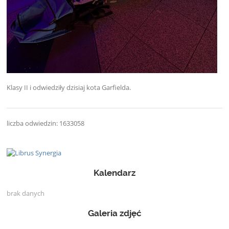
Klasy II
i
odwiedziły dzisiaj
kota Garfielda.
liczba odwiedzin: 1633058
Kalendarz
brak danych
Galeria zdjęć