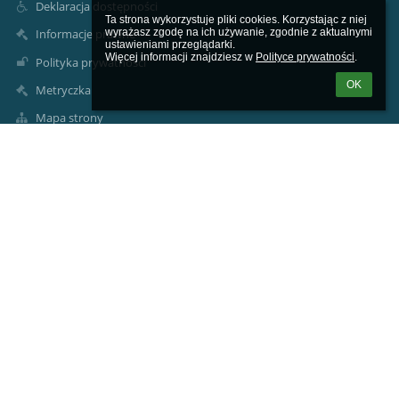
Deklaracja dostępności
Ta strona wykorzystuje pliki cookies. Korzystając z niej 
wyrażasz zgodę na ich używanie, zgodnie z aktualnymi 
Informacje prawne
ustawieniami przeglądarki.

Więcej informacji znajdziesz w 
Polityce prywatności
.
Polityka prywatności
OK
Metryczka
Mapa strony
O szkole
Kontakt
Aktualności
Kontakty
Prywatna Szkoła Podstawowa ARKONA
arkona@arkona.edu.pl
arkona@arkona.edu.pl
Sekretariat +48 32 307 39 39
41-103 Siemianowice Śląskie, ul. Stefana Okrzei 2
Poland