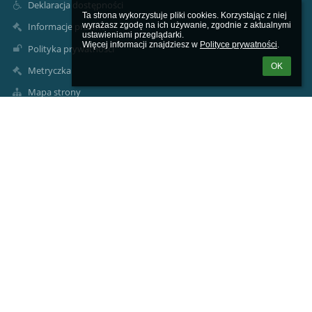
Deklaracja dostępności
Ta strona wykorzystuje pliki cookies. Korzystając z niej 
wyrażasz zgodę na ich używanie, zgodnie z aktualnymi 
Informacje prawne
ustawieniami przeglądarki.

Więcej informacji znajdziesz w 
Polityce prywatności
.
Polityka prywatności
OK
Metryczka
Mapa strony
O szkole
Kontakt
Aktualności
Kontakty
Prywatna Szkoła Podstawowa ARKONA
arkona@arkona.edu.pl
arkona@arkona.edu.pl
Sekretariat +48 32 307 39 39
41-103 Siemianowice Śląskie, ul. Stefana Okrzei 2
Poland