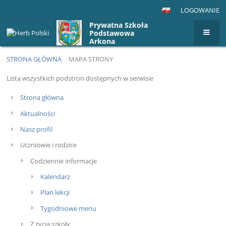
LOGOWANIE
Prywatna Szkoła
Podstawowa
Arkona
STRONA GŁÓWNA
MAPA STRONY
Mapa
Lista wszystkich podstron dostępnych w serwisie
strony
Strona główna
Aktualności
Nasz profil
Uczniowie i rodzice
Codziennie informacje
Kalendarz
Plan lekcji
Tygodniowe menu
Z życia szkoły