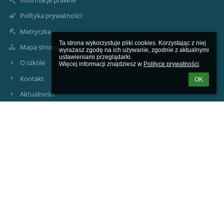
Polityka prywatności
Metryczka
Ta strona wykorzystuje pliki cookies. Korzystając z niej 
Mapa strony
wyrażasz zgodę na ich używanie, zgodnie z aktualnymi 
ustawieniami przeglądarki.

O szkole
Więcej informacji znajdziesz w 
Polityce prywatności
.
Kontakt
OK
Aktualności
Kontakty
Prywatna Szkoła Podstawowa ARKONA
arkona@arkona.edu.pl
arkona@arkona.edu.pl
Sekretariat +48 32 307 39 39
41-103 Siemianowice Śląskie, ul. Stefana Okrzei 2
Poland
Aleksander Chlebek +48 730 47 47 47