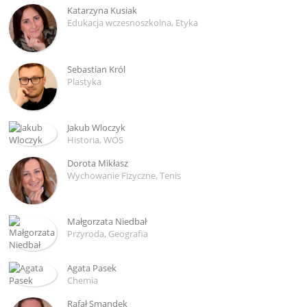
Katarzyna Kusiak
Edukacja wczesnoszkolna, Etyka
Sebastian Król
Plastyka
Jakub Wloczyk
Historia, WOS
Dorota Mikłasz
Wychowanie Fizyczne, Tenis
Małgorzata Niedbał
Przyroda, Geografia
Agata Pasek
Chemia
Rafał Smandek