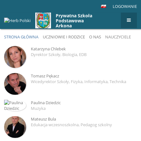
LOGOWANIE
Prywatna Szkoła
Podstawowa
Arkona
STRONA GŁÓWNA
UCZNIOWIE I RODZICE
O NAS
NAUCZYCIELE
Nauczyciele
Katarzyna Chlebek
Dyrektor Szkoły, Biologia, EDB
Tomasz Pękacz
Wicedyrektor Szkoły, Fizyka, Informatyka, Technika
Paulina Dziedzic
Muzyka
Mateusz Bula
Edukacja wczesnoszkolna, Pedagog szkolny