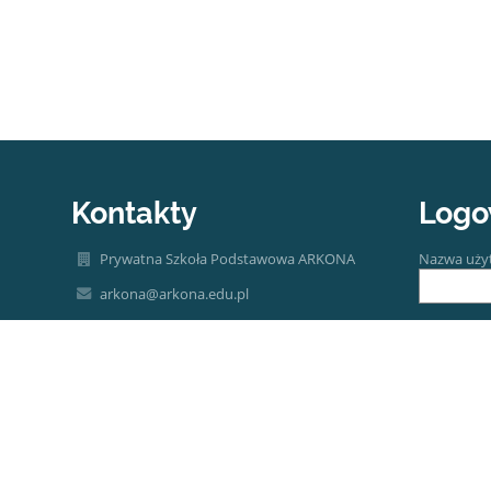
Kontakty
Logo
Prywatna Szkoła Podstawowa ARKONA
Nazwa uży
arkona@arkona.edu.pl
arkona@arkona.edu.pl
Hasło:
Sekretariat +48 32 307 39 39
41-103 Siemianowice Śląskie, ul. Stefana Okrzei
2
Poland
Zapomniałe
Aleksander Chlebek +48 730 47 47 47
Brygida Wiewióra +48 507 133 691