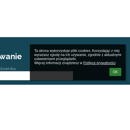
Ta strona wykorzystuje pliki cookies. Korzystając z niej 
wanie
wyrażasz zgodę na ich używanie, zgodnie z aktualnymi 
ustawieniami przeglądarki.

Więcej informacji znajdziesz w 
Polityce prywatności
.
tkownika:
OK
m loginu lub hasła