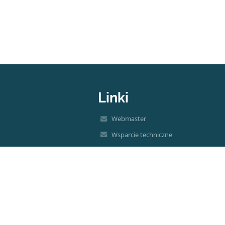
Linki
Webmaster
Wsparcie techniczne
Deklaracja dostępności
Informacje prawne
Polityka prywatności
Metryczka
Mapa strony