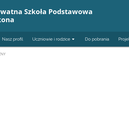
ywatna Szkoła Podstawowa
kona
Nasz profil
Uczniowie i rodzice
Do pobrania
Proje
ZNY