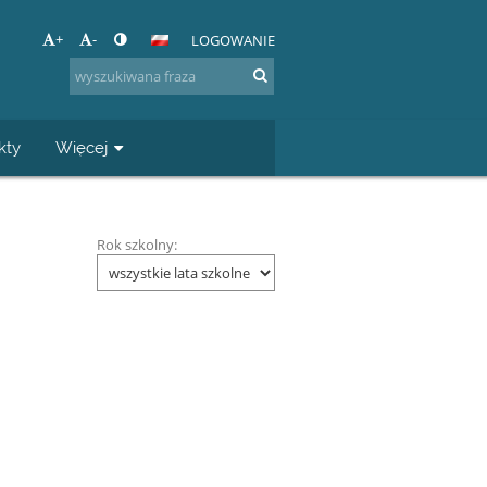
+
-
LOGOWANIE
kty
Więcej
Rok szkolny: