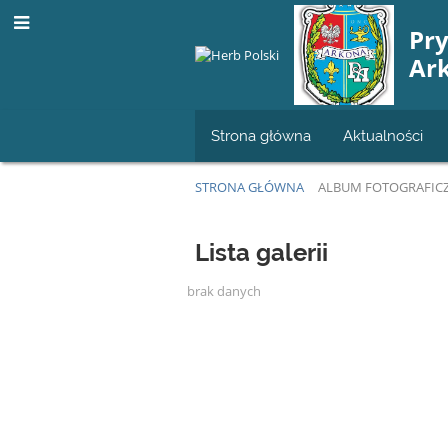
Pr
Ar
Strona główna
Aktualności
STRONA GŁÓWNA
ALBUM FOTOGRAFIC
Album
Lista galerii
fotograficzny
brak danych