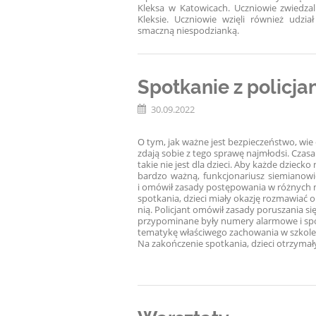
Kleksa w Katowicach. Uczniowie zwiedza
Kleksie. Uczniowie wzięli również udz
smaczną niespodzianką.
Spotkanie z policj
30.09.2022
O tym, jak ważne jest bezpieczeństwo, wie 
zdają sobie z tego sprawę najmłodsi. Czasam
takie nie jest dla dzieci. Aby każde dzieck
bardzo ważną, funkcjonariusz siemianowic
i omówił zasady postępowania w różnych m
spotkania, dzieci miały okazję rozmawiać o
nią. Policjant omówił zasady poruszania s
przypominane były numery alarmowe i sp
tematykę właściwego zachowania w szkole
Na zakończenie spotkania, dzieci otrzyma