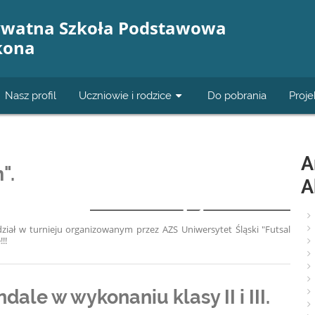
ywatna Szkoła Podstawowa
kona
Nasz profil
Uczniowie i rodzice
Do pobrania
Proje
A
".
A
1
dział w turnieju organizowanym przez AZS Uniwersytet Śląski "Futsal
!!
ale w wykonaniu klasy II i III.