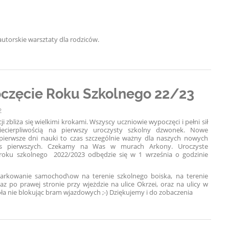
torskie warsztaty dla rodziców.
częcie Roku Szkolnego 22/23
2
i zbliża się wielkimi krokami. Wszyscy uczniowie wypoczęci i pełni sił
iecierpliwością na pierwszy uroczysty szkolny dzwonek. Nowe
pierwsze dni nauki to czas szczególnie ważny dla naszych nowych
as pierwszych. Czekamy na Was w murach Arkony. Uroczyste
 roku szkolnego 2022/2023 odbędzie się w 1 września o godzinie
arkowanie samochod\ow na terenie szkolnego boiska, na terenie
az po prawej stronie przy wjeżdzie na ulice Okrzei, oraz na ulicy w
oła nie blokując bram wjazdowych ;-) Dziękujemy i do zobaczenia