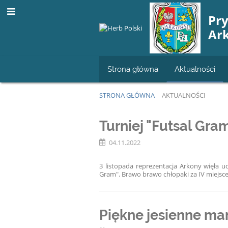
Pr
Ar
Strona główna
Aktualności
STRONA GŁÓWNA
AKTUALNOŚCI
Aktualności
Turniej "Futsal Gram
04.11.2022
3 listopada reprezentacja Arkony więła u
Gram". Brawo brawo chłopaki za IV miejsce!
Piękne jesienne mand