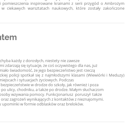
li pomieszczenia inspirowane krainami z serii przygód o Ambrożym
iał w ciekawych warsztatach naukowych, które zostały zakończone
antem
chyba każdy z dorosłych, niestety nie zawsze
i zdarzają się sytuacje, że coś oczywistego dla nas, już
o miało świadomość, że jego bezpieczeństwo jest rzeczą
kiej policji spotkał się z najmłodszymi klasami (Wiewiórki i Meduzy)
iejscach i sytuacjach życiowych. Podczas
 bezpieczeństwie w drodze do szkoły, jak również i poza
ię po ulicy, chodniku, a także po drodze. Małym słuchaczom
osoby wzywania pomocy. Funkcjonariusz poruszył także
 oraz zagrożeń wynikających z kontaktów z nieznajomymi.
ły upominki w formie odblasków oraz breloków.