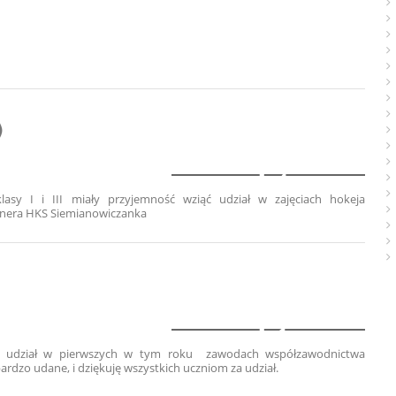
)
4
lasy I i III miały przyjemność wziąć udział w zajęciach hokeja
enera HKS Siemianowiczanka
1
ieli udział w pierwszych w tym roku zawodach współzawodnictwa
rdzo udane, i dziękuję wszystkich uczniom za udział.