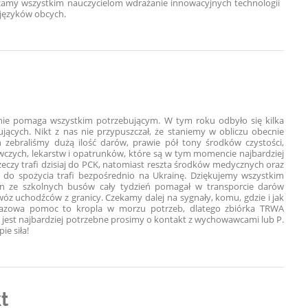
camy wszystkim nauczycielom wdrażanie innowacyjnych technologii
języków obcych.
tnie pomaga wszystkim potrzebującym. W tym roku odbyło się kilka
ujących. Nikt z nas nie przypuszczał, że staniemy w obliczu obecnie
eń zebraliśmy dużą ilość darów, prawie pół tony środków czystości,
czych, lekarstw i opatrunków, które są w tym momencie najbardziej
zeczy trafi dzisiaj do PCK, natomiast reszta środków medycznych oraz
 do spożycia trafi bezpośrednio na Ukrainę. Dziękujemy wszystkim
n ze szkolnych busów cały tydzień pomagał w transporcie darów
óz uchodźców z granicy. Czekamy dalej na sygnały, komu, gdzie i jak
azowa pomoc to kropla w morzu potrzeb, dlatego zbiórka TRWA
s jest najbardziej potrzebne prosimy o kontakt z wychowawcami lub P.
ie siła!
t