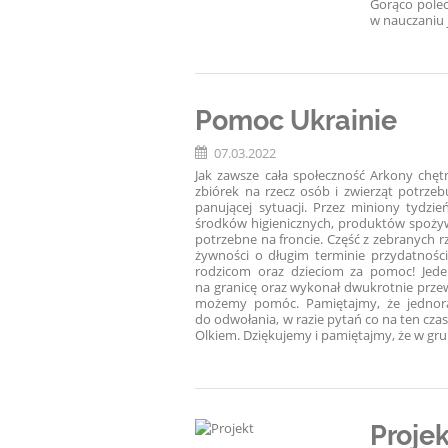
Gorąco pole
w nauczaniu 
Pomoc Ukrainie
07.03.2022
Jak zawsze cała społeczność Arkony chę
zbiórek na rzecz osób i zwierząt potrzeb
panującej sytuacji. Przez miniony tydzi
środków higienicznych, produktów spożyw
potrzebne na froncie. Część z zebranych r
żywności o długim terminie przydatności
rodzicom oraz dzieciom za pomoc! Jede
na granicę oraz wykonał dwukrotnie przew
możemy pomóc. Pamiętajmy, że jednor
do odwołania, w razie pytań co na ten cza
Olkiem. Dziękujemy i pamiętajmy, że w grup
Projek