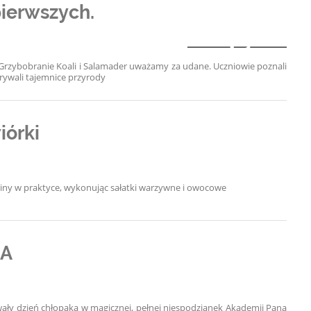
pierwszych.
1
. Grzybobranie
Koali
i Salamader
uważamy za udane. Uczniowie poznali
krywali tajemnice przyrody
órki
iny w praktyce, wykonując sałatki warzywne i owocowe
SA
wały dzień chłopaka w magicznej, pełnej niespodzianek Akademii Pana