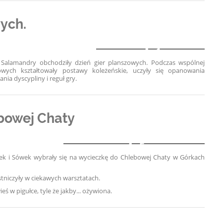
wych.
1
i Salamandry obchodziły dzień gier planszowych
. Podczas wspólnej
wych kształtowały postawy koleżeńskie, uczyły się opanowania
ania dyscypliny i reguł gry.
bowej Chaty
5
ek i Sówek wybrały się na wycieczkę do Chlebowej Chaty w Górkach
estniczyły w ciekawych warsztatach.
 w pigułce, tyle że jakby... ożywiona.