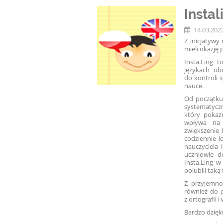
Instal
14.03.202
Z inicjatywy
mieli okazję 
Insta.Ling 
językach ob
do kontroli 
nauce.
Od początku
systematyczn
który pokaz
wpływa na 
zwiększenie 
codziennie l
nauczyciela
uczniowie d
Insta.Ling w
polubili taką
Z przyjemno
również do p
z ortografii
Bardzo dzięk