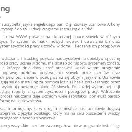
ing
2
 nauczycielki języka angielskiego pani Olgi Zawiszy uczniowie Arkony
przystąpić do XVII Edycji Programu Insta.Ling dla Szkół.
to strona WWW poświęcona skutecznej nauce słówek w różn
ych
cych. To system
do nauki nowych słówek i utrwalania ich oraz
systematyczności pracy uczniów w domu i śledzenia ich postępów w
 wdrażania Insta.Ling pozwala nauczycielowi na obiektywną ocenę
ości pracy ucznia w domu, ma dostęp do raportu systematyczności,
uje którego dnia dany uczeń pracował. Udział w tym programie
poprawę poziomu przyswojenia słówek przez uczniów oraz
ich pewności siebie w posługiwaniu się obcym językiem. Uczniowie
ogują się do Insta.Ling za pomocą loginu i hasła przekazanego przez
 i wykonują powtórkę około 20 słówek. Po każdej wykonanej sesji
ostają raporty z systematyczności i postępów pracy. Wdrożenie
 proces nauczania daje u
czniom wiele satysfakcji, ponieważ
bardzo
 formę nauki słownictwa.
ścią informujemy, że w drugim semestrze nasi uczniowie dołączą
rogramu z języka polskiego, który ma na celu poszerzenie wiedzy
 i wzbogacenie zasobu słownictwa.
ujemy wszystkim uczniom za zaangażowanie w programie Insta.Ling.