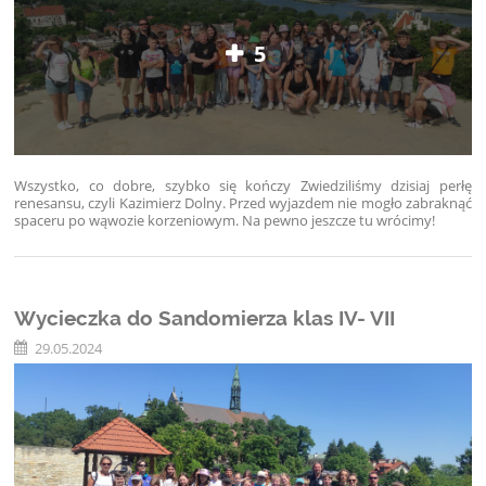
5
Wszystko, co dobre, szybko się kończy
Zwiedziliśmy dzisiaj perłę
renesansu, czyli Kazimierz Dolny. Przed wyjazdem nie mogło zabraknąć
spaceru po wąwozie korzeniowym. Na pewno jeszcze tu wrócimy!
Wycieczka do Sandomierza klas IV- VII
29.05.2024