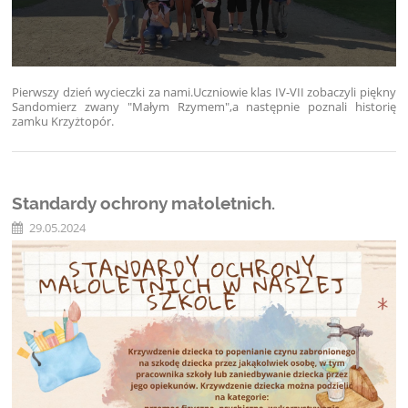
Pierwszy dzień wycieczki za nami
.Uczniowie klas IV-VII zobaczyli piękny
Sandomierz zwany "Małym Rzymem",a następnie poznali historię
zamku Krzyżtopór.
Standardy ochrony małoletnich.
29.05.2024