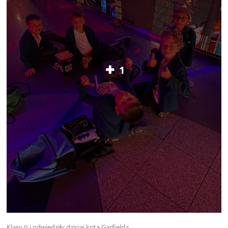
1
Klasy II
i
odwiedziły dzisiaj
kota Garfielda.