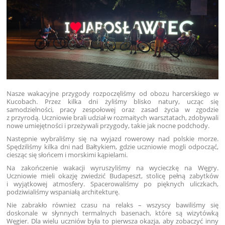
Nasze wakacyjne przygody rozpoczęliśmy od obozu harcerskiego w
Kucobach. Przez kilka dni żyliśmy blisko natury, ucząc się
samodzielności, pracy zespołowej oraz zasad życia w zgodzie
z przyrodą. Uczniowie brali udział w rozmaitych warsztatach, zdobywali
nowe umiejętności i przeżywali przygody, takie jak nocne podchody.
Następnie wybraliśmy się na wyjazd rowerowy nad polskie morze.
Spędziliśmy kilka dni nad Bałtykiem, gdzie uczniowie mogli odpocząć,
ciesząc się słońcem i morskimi kąpielami.
Na zakończenie wakacji wyruszyliśmy na wycieczkę na Węgry.
Uczniowie mieli okazję zwiedzić Budapeszt, stolicę pełną zabytków
i wyjątkowej atmosfery. Spacerowaliśmy po pięknych uliczkach,
podziwialiśmy wspaniałą architekturę.
Nie zabrakło również czasu na relaks – wszyscy bawiliśmy się
doskonale w słynnych termalnych basenach, które są wizytówką
Węgier. Dla wielu uczniów była to pierwsza okazja, aby zobaczyć inny